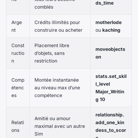
ds_time
comblés
Arge
Crédits illimités pour
motherlode
nt
construire ou acheter
ou
kaching
Const
Placement libre
moveobjects
ructio
d’objets, sans
on
n
restriction
stats.set_skil
Comp
Montée instantanée
l_level
étenc
au niveau max d’une
Major_Writin
es
compétence
g 10
relationship.
Amitié ou amour
Relati
add_one_kin
maximal avec un autre
ons
dess_to_scor
Sim
e