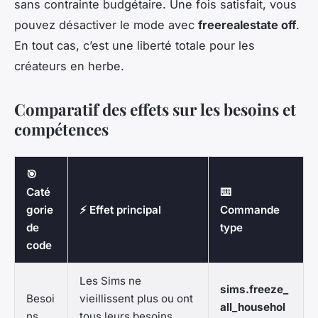
sans contrainte budgétaire. Une fois satisfait, vous
pouvez désactiver le mode avec
freerealestate off
.
En tout cas, c’est une liberté totale pour les
créateurs en herbe.
Comparatif des effets sur les besoins et
compétences
🎯
Caté
⌨️
gorie
⚡ Effet principal
Commande
de
type
code
Les Sims ne
sims.freeze_
Besoi
vieillissent plus ou ont
all_househol
ns
tous leurs besoins