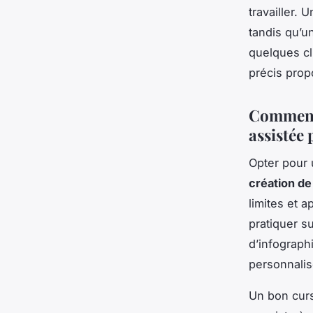
travailler. 
tandis qu’u
quelques cli
précis propo
Comment 
assistée 
Opter pour
création d
limites et a
pratiquer s
d’infograph
personnalis
Un bon curs