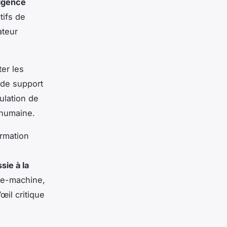
lligence
tifs de
ateur
ter les
e de support
ulation de
 humaine.
ormation
sie à la
me-machine,
’œil critique