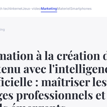
gh tech
Internet
Jeux-video
Marketing
Materiel
Smartphones
ing
ation à la création 
enu avec l'intelligen
ficielle : maîtriser les
es professionnels et 