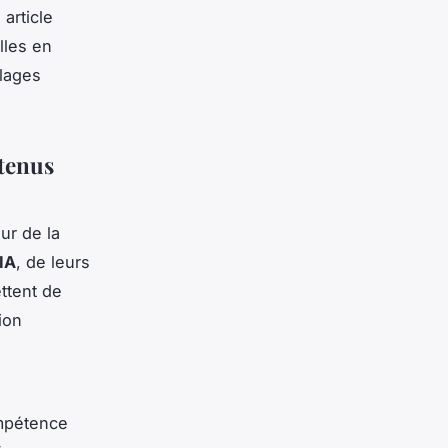
 article
lles en
glages
tenus
ur de la
’IA
, de leurs
ttent de
ion
mpétence