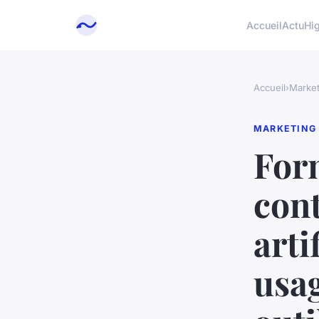
Accueil
Actu
Hi
Accueil
›
Market
MARKETING
Form
cont
arti
usag