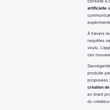
consiste à d
artificielle
a
communicatio
expérimenté
À travers l
requêtes se
voulu. L’ap
ces nouveau
Sauvegarder
produite pa
proposées :
création de
en tirant pr
du créateur