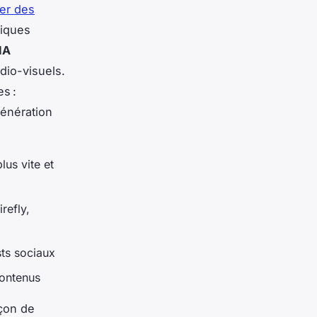
er des
giques
IA
io-visuels.
es :
génération
lus vite et
refly,
sts sociaux
contenus
çon de