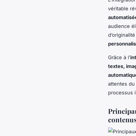
véritable r
automatisé
audience éla
d’originalit
personnalis
Grâce à l’
in
textes, ima
automatiqu
attentes du
processus it
Principau
contenu