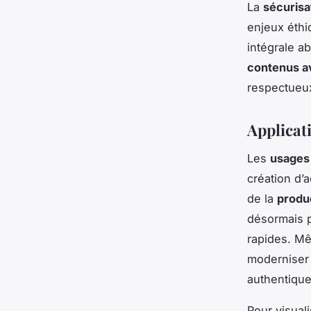
La
sécurisa
enjeux éthi
intégrale a
contenus ave
respectueu
Applicati
Les
usages 
création d’
de la
produ
désormais p
rapides. M
moderniser 
authentique
Pour visual