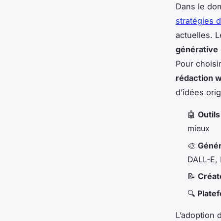
Dans le doma
stratégies 
actuelles. 
générative
Pour choisir
rédaction 
d’idées orig
🤖
Outil
mieux
🎨
Génér
DALL-E, 
📝
Créat
🔍
Plate
L’adoption 