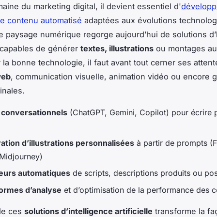
ine du marketing digital, il devient essentiel d'
développ
de contenu automatisé
adaptées aux évolutions technolo
Le paysage numérique regorge aujourd’hui de solutions d’
capables de générer
textes, illustrations
ou montages aud
 la bonne technologie, il faut avant tout cerner ses attent
web
, communication visuelle, animation vidéo ou encore 
inales.
s conversationnels
(ChatGPT, Gemini, Copilot) pour écrire p
ation d’illustrations personnalisées
à partir de prompts (Fi
Midjourney)
eurs automatiques
de scripts, descriptions produits ou po
formes d’analyse
et d’optimisation de la performance des 
de ces
solutions d’intelligence artificielle
transforme la fa