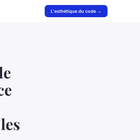
L'esthétique du code →
de
ce
les