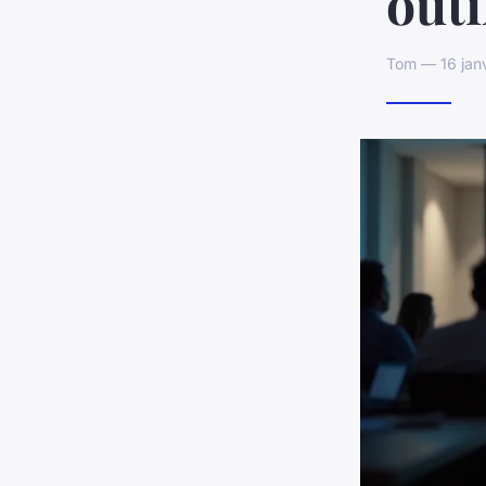
outi
Tom — 16 janv