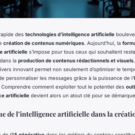
 rapide des
technologies d’intelligence artificielle
bouleve
de
création de contenus numériques
. Aujourd’hui, la
forma
e artificielle
s’impose pour tous ceux qui souhaitent reste
 dans la
production de contenus rédactionnels et visuels
ivers innovant permet non seulement d’optimiser le temps 
de personnaliser les messages grâce à la puissance de l’
. Comprendre comment exploiter tout le potentiel des
outi
e artificielle
devient alors un atout clé pour se démarque
e de l’intelligence artificielle dans la créati
 de l’
IA générative
dans les métiers du contenu constitu