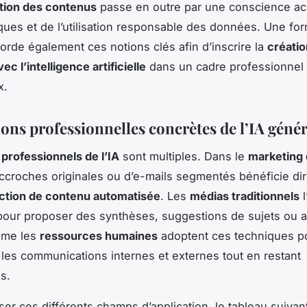
tion des contenus
passe en outre par une conscience ac
ques et de l’utilisation responsable des données. Une fo
borde également ces notions clés afin d’inscrire la
créatio
c l’intelligence artificielle
dans un cadre professionnel 
x.
ons professionnelles concrètes de l’IA génér
professionnels de l’IA
sont multiples. Dans le
marketing d
accroches originales ou d’e-mails segmentés bénéficie di
ction de contenu automatisée
. Les
médias traditionnels
l
our proposer des synthèses, suggestions de sujets ou 
ême les
ressources humaines
adoptent ces techniques p
les communications internes et externes tout en restant
s.
iser ces différents champs d’application, le tableau suiva