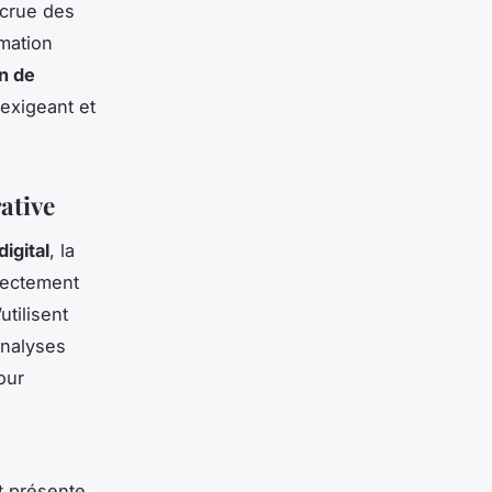
crue des
rmation
n de
exigeant et
ative
igital
, la
rectement
’utilisent
analyses
our
nt présente