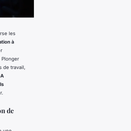
rse les
tion à
r
. Plonger
de travail,
IA
ls
r.
on de
e une